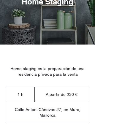
Home Staging
Home staging es la preparación de una
residencia privada para la venta
A
partir
1 h
1
A partir de 230 €
de
230
€
Calle Antoni Cànovas 27, en Muro,
Mallorca