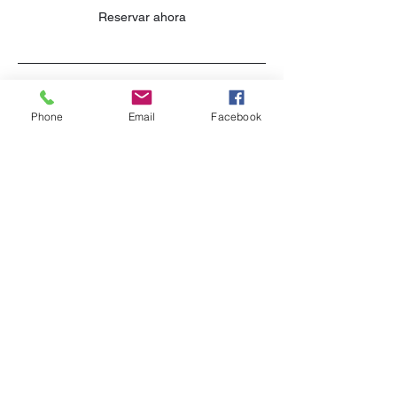
Reservar ahora
Descripción del servicio
Phone
Email
Facebook
El objetivo de la puesta en escena es hacer
que una casa sea atractiva para el mayor
número de compradores potenciales,
vendiendo así una propiedad más
rápidamente y por más dinero.
Datos de contacto
Carrer Antoni Cànovas, 27, Muro, España